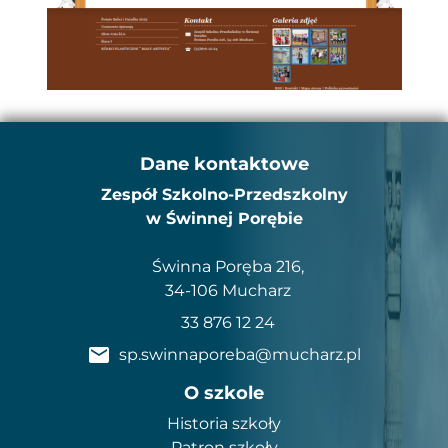
Dane kontaktowe
Zespół Szkolno-Przedszkolny
w Świnnej Porębie
Świnna Poręba 216,
34-106 Mucharz
33 876 12 24
sp.swinnaporeba@mucharz.pl
O szkole
Historia szkoły
Patron szkoły