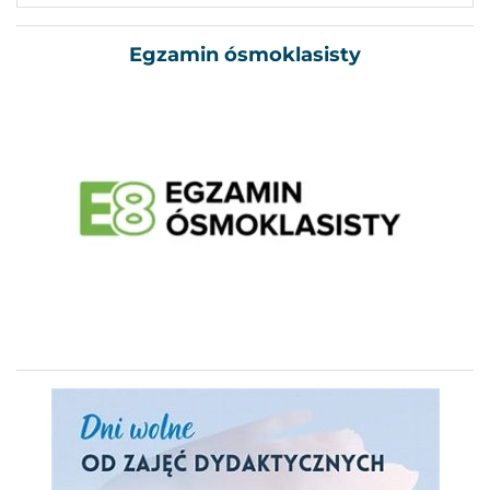
Egzamin ósmoklasisty