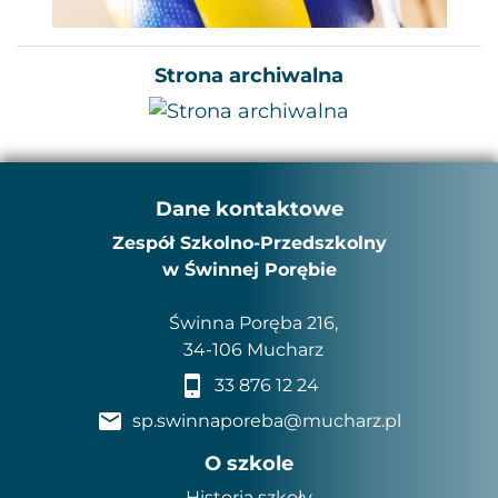
Strona archiwalna
Dane kontaktowe
Zespół Szkolno-Przedszkolny
w Świnnej Porębie
Świnna Poręba 216,
34-106 Mucharz
33 876 12 24
sp.swinnaporeba@mucharz.pl
O szkole
Historia szkoły