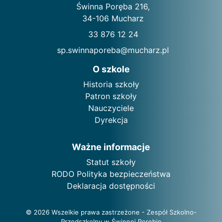
Świnna Poręba 216,
34-106 Mucharz
33 876 12 24
sp.swinnaporeba@mucharz.pl
O szkole
Historia szkoły
Patron szkoły
Nauczyciele
Dyrekcja
Ważne informacje
Statut szkoły
RODO Polityka bezpieczeństwa
Deklaracja dostępności
© 2026 Wszelkie prawa zastrzeżone - Zespół Szkolno-
Przedszkolny w Świnnej Porębie