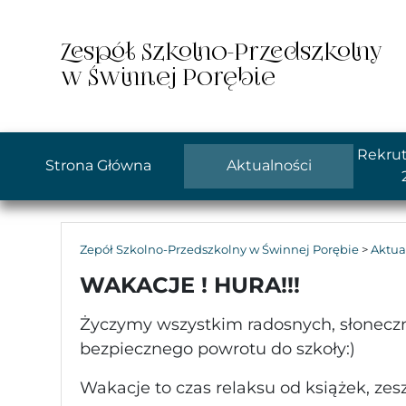
Zespół Szkolno-Przedszkolny
w Świnnej Porębie
Rekrut
Strona Główna
Aktualności
Zepół Szkolno-Przedszkolny w Świnnej Porębie
>
Aktua
WAKACJE ! HURA!!!
Życzymy wszystkim radosnych, słoneczn
bezpiecznego powrotu do szkoły:)
Wakacje to czas relaksu od książek, zes