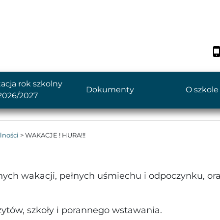
acja rok szkolny
Dokumenty
O szkole
2026/2027
lności
>
WAKACJE ! HURA!!!
ych wakacji, pełnych uśmiechu i odpoczynku, or
zytów, szkoły i porannego wstawania.