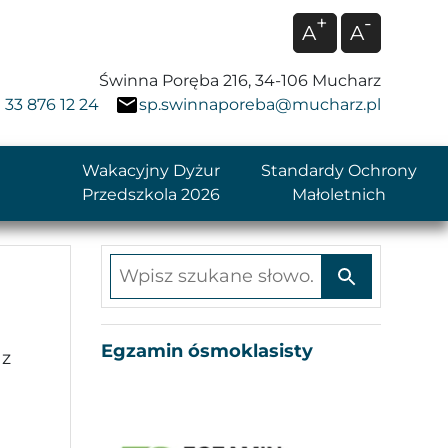
+
-
A
A
Świnna Poręba 216, 34-106 Mucharz
33 876 12 24
sp.swinnaporeba@mucharz.pl
Wakacyjny Dyżur
Standardy Ochrony
Przedszkola 2026
Małoletnich
Wpisz szukane słowo
Egzamin ósmoklasisty
az