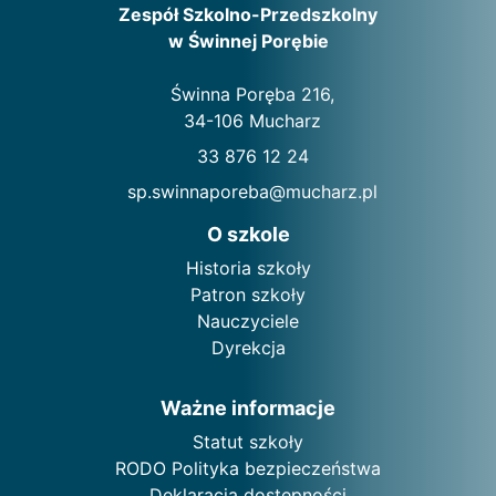
Zespół Szkolno-Przedszkolny
w Świnnej Porębie
Świnna Poręba 216,
34-106 Mucharz
33 876 12 24
sp.swinnaporeba@mucharz.pl
O szkole
Historia szkoły
Patron szkoły
Nauczyciele
Dyrekcja
Ważne informacje
Statut szkoły
RODO Polityka bezpieczeństwa
Deklaracja dostępności