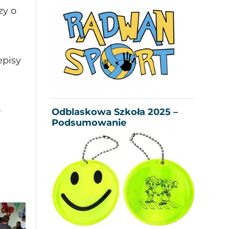
zy o
episy
o
Odblaskowa Szkoła 2025 –
Podsumowanie