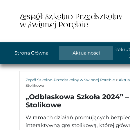
Zespół Szkolno-Przedszkolny
w Świnnej Porębie
Rekrut
Strona Główna
Aktualności
Zepół Szkolno-Przedszkolny w Świnnej Porębie
>
Aktua
Stolikowe
„Odblaskowa Szkoła 2024” –
Stolikowe
W ramach działań promujących bezpi
interaktywną grę stolikową, której głó