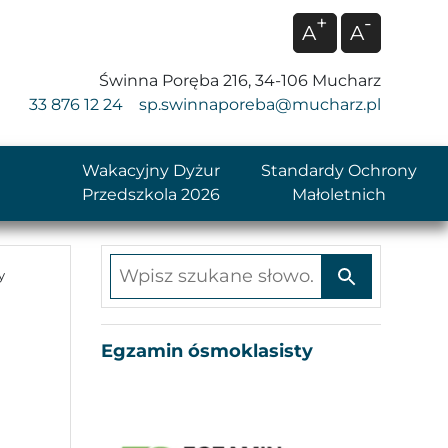
+
-
A
A
Świnna Poręba 216, 34-106 Mucharz
33 876 12 24
sp.swinnaporeba@mucharz.pl
Wakacyjny Dyżur
Standardy Ochrony
Przedszkola 2026
Małoletnich
Wpisz szukane słowo
y
Egzamin ósmoklasisty