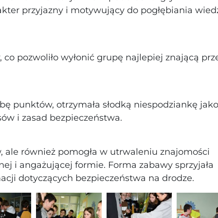
kter przyjazny i motywujący do pogłębiania wied
co pozwoliło wyłonić grupę najlepiej znającą prz
czbę punktów, otrzymała słodką niespodziankę jak
sów i zasad bezpieczeństwa.
w, ale również pomogła w utrwaleniu znajomości
j i angażującej formie. Forma zabawy sprzyjała
acji dotyczących bezpieczeństwa na drodze.