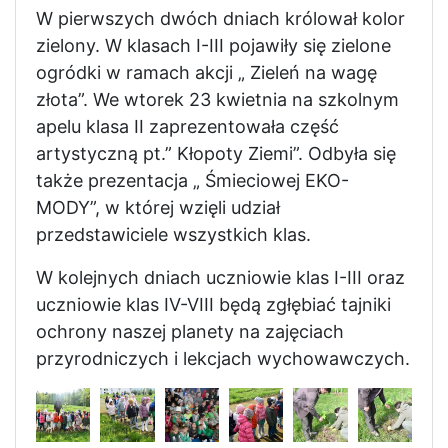
W pierwszych dwóch dniach królował kolor
zielony. W klasach I-III pojawiły się zielone
ogródki w ramach akcji „ Zieleń na wagę
złota”. We wtorek 23 kwietnia na szkolnym
apelu klasa II zaprezentowała część
artystyczną pt.” Kłopoty Ziemi”. Odbyła się
także prezentacja „ Śmieciowej EKO-
MODY”, w której wzięli udział
przedstawiciele wszystkich klas.
W kolejnych dniach uczniowie klas I-III oraz
uczniowie klas IV-VIII będą zgłębiać tajniki
ochrony naszej planety na zajęciach
przyrodniczych i lekcjach wychowawczych.