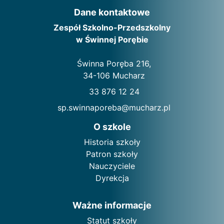
Dane kontaktowe
Zespół Szkolno-Przedszkolny
w Świnnej Porębie
Świnna Poręba 216,
34-106 Mucharz
33 876 12 24
sp.swinnaporeba@mucharz.pl
O szkole
Historia szkoły
Patron szkoły
Nauczyciele
Dyrekcja
Ważne informacje
Statut szkoły