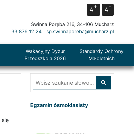
+
-
A
A
Świnna Poręba 216, 34-106 Mucharz
33 876 12 24
sp.swinnaporeba@mucharz.pl
Wakacyjny Dyżur
Standardy Ochrony
Przedszkola 2026
Małoletnich
Wpisz szukane słowo
Egzamin ósmoklasisty
 się