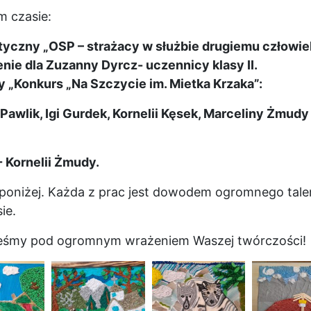
m czasie:
tyczny „OSP – strażacy w służbie drugiemu człowie
enie dla Zuzanny Dyrcz- uczennicy klasy II.
„Konkurs „Na Szczycie im. Mietka Krzaka”:
ii Pawlik, Igi Gurdek, Kornelii Kęsek, Marceliny Żmudy 
- Kornelii Żmudy.
 poniżej. Każda z prac jest dowodem ogromnego tale
ie.
teśmy pod ogromnym wrażeniem Waszej twórczości!