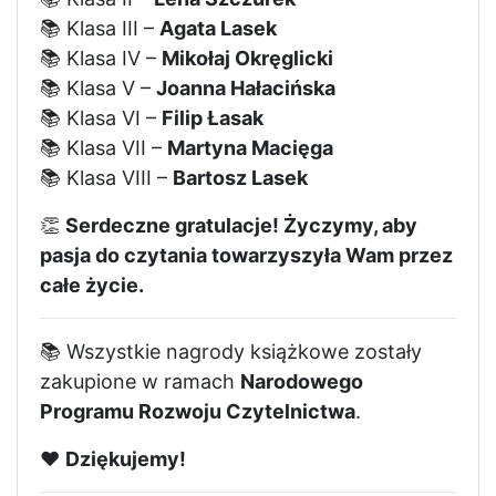
📚 Klasa III –
Agata Lasek
📚 Klasa IV –
Mikołaj Okręglicki
📚 Klasa V –
Joanna Hałacińska
📚 Klasa VI –
Filip Łasak
📚 Klasa VII –
Martyna Macięga
📚 Klasa VIII –
Bartosz Lasek
👏
Serdeczne gratulacje! Życzymy, aby
pasja do czytania towarzyszyła Wam przez
całe życie.
📚 Wszystkie nagrody książkowe zostały
zakupione w ramach
Narodowego
Programu Rozwoju Czytelnictwa
.
❤️
Dziękujemy!