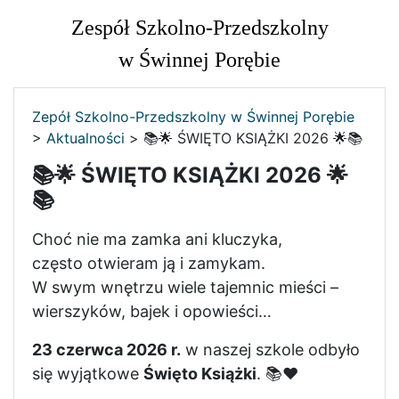
Zespół Szkolno-Przedszkolny
w Świnnej Porębie
Zepół Szkolno-Przedszkolny w Świnnej Porębie
>
Aktualności
>
📚🌟 ŚWIĘTO KSIĄŻKI 2026 🌟📚
📚🌟 ŚWIĘTO KSIĄŻKI 2026 🌟
📚
Choć nie ma zamka ani kluczyka,
często otwieram ją i zamykam.
W swym wnętrzu wiele tajemnic mieści –
wierszyków, bajek i opowieści…
23 czerwca 2026 r.
w naszej szkole odbyło
się wyjątkowe
Święto Książki
. 📚❤️