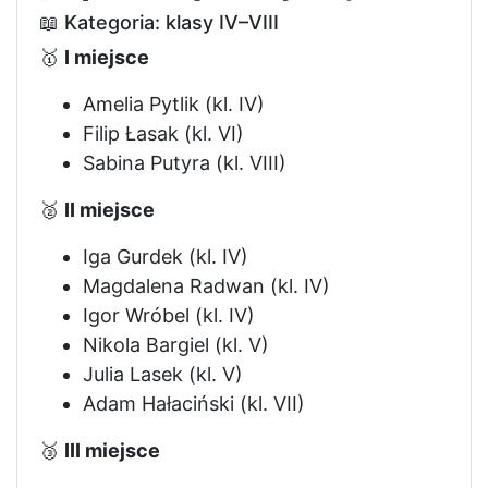
📖 Kategoria: klasy IV–VIII
🥇
I miejsce
Amelia Pytlik (kl. IV)
Filip Łasak (kl. VI)
Sabina Putyra (kl. VIII)
🥈
II miejsce
Iga Gurdek (kl. IV)
Magdalena Radwan (kl. IV)
Igor Wróbel (kl. IV)
Nikola Bargiel (kl. V)
Julia Lasek (kl. V)
Adam Hałaciński (kl. VII)
🥉
III miejsce