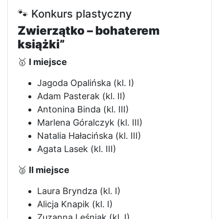
🐾 Konkurs plastyczny
Zwierzątko – bohaterem
książki”
🥇
I miejsce
Jagoda Opalińska (kl. I)
Adam Pasterak (kl. II)
Antonina Binda (kl. III)
Marlena Góralczyk (kl. III)
Natalia Hałacińska (kl. III)
Agata Lasek (kl. III)
🥈
II miejsce
Laura Bryndza (kl. I)
Alicja Knapik (kl. I)
Zuzanna Leśniak (kl. I)