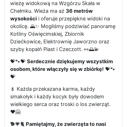
wieżę widokową na Wzgórzu Skała w
Chełmku. Wieża ma aż
36 metrów
wysokości
i oferuje przepiękne widoki na
okolicę. 🌄✨ Mogliśmy podziwiać panoramę
Kotliny Oświęcimskiej, Zbiornik
Dziećkowice, Elektrownię Jaworzno oraz
szyby kopalń Piast i Czeczott. 👀🌅💫
💝🐾💝
Serdecznie dziękujemy wszystkim
osobom, które włączyły się w zbiórkę!
💝🐾
💝
🌷 Każda przekazana karma, każdy
smakołyk i każdy kocyk były dowodem
wielkiego serca oraz troski o los zwierząt.
❤️🤗
🐕💗🐈
Pamiętajmy, że zwierzęta to nasi