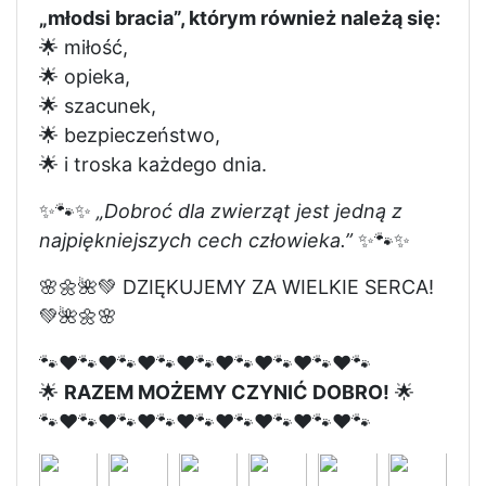
„młodsi bracia”, którym również należą się:
🌟 miłość,
🌟 opieka,
🌟 szacunek,
🌟 bezpieczeństwo,
🌟 i troska każdego dnia.
✨🐾✨
„Dobroć dla zwierząt jest jedną z
najpiękniejszych cech człowieka.”
✨🐾✨
🌸🌼🌺💚 DZIĘKUJEMY ZA WIELKIE SERCA!
💚🌺🌼🌸
🐾❤️🐾❤️🐾❤️🐾❤️🐾❤️🐾❤️🐾❤️🐾❤️🐾
🌟
RAZEM MOŻEMY CZYNIĆ DOBRO!
🌟
🐾❤️🐾❤️🐾❤️🐾❤️🐾❤️🐾❤️🐾❤️🐾❤️🐾