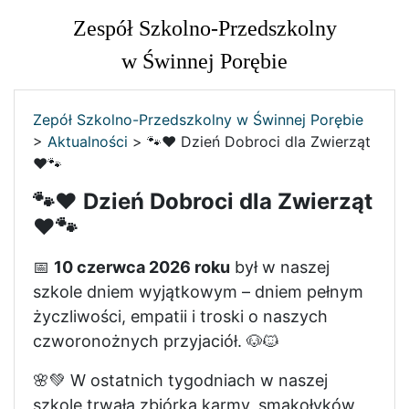
Zespół Szkolno-Przedszkolny
w Świnnej Porębie
Zepół Szkolno-Przedszkolny w Świnnej Porębie
>
Aktualności
>
🐾❤️ Dzień Dobroci dla Zwierząt
❤️🐾
🐾❤️ Dzień Dobroci dla Zwierząt
❤️🐾
📅
10 czerwca 2026 roku
był w naszej
szkole dniem wyjątkowym – dniem pełnym
życzliwości, empatii i troski o naszych
czworonożnych przyjaciół. 🐶🐱
🌸💚 W ostatnich tygodniach w naszej
szkole trwała zbiórka karmy, smakołyków,