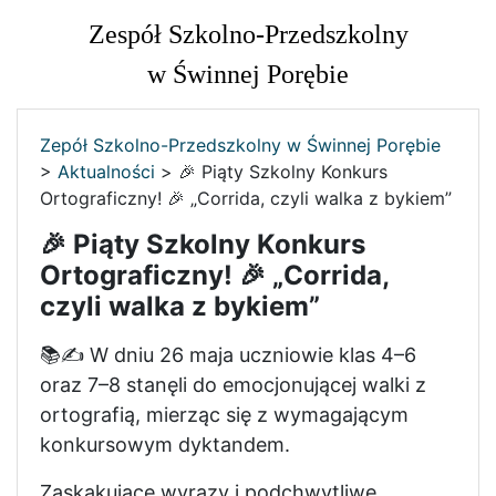
Zespół Szkolno-Przedszkolny
w Świnnej Porębie
Zepół Szkolno-Przedszkolny w Świnnej Porębie
>
Aktualności
>
🎉 Piąty Szkolny Konkurs
Ortograficzny! 🎉 „Corrida, czyli walka z bykiem”
🎉 Piąty Szkolny Konkurs
Ortograficzny! 🎉 „Corrida,
czyli walka z bykiem”
📚✍️ W dniu 26 maja uczniowie klas 4–6
oraz 7–8 stanęli do emocjonującej walki z
ortografią, mierząc się z wymagającym
konkursowym dyktandem.
Zaskakujące wyrazy i podchwytliwe