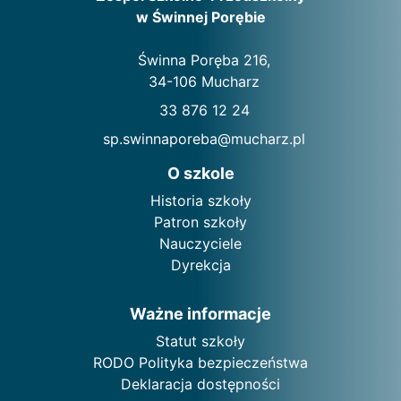
w Świnnej Porębie
Świnna Poręba 216,
34-106 Mucharz
33 876 12 24
sp.swinnaporeba@mucharz.pl
O szkole
Historia szkoły
Patron szkoły
Nauczyciele
Dyrekcja
Ważne informacje
Statut szkoły
RODO Polityka bezpieczeństwa
Deklaracja dostępności