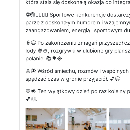
która stała się doskonałą okazją do integracj
⚽🏐🏃‍♂️🏃‍♀️ Sportowe konkurencje dostarc
parze z doskonałym humorem i wzajemnym
zaangażowaniem, energią i sportowym d
🍦😋 Po zakończeniu zmagań przyszedł cz
lody 🍨🍧, rozgrywki w ulubione gry plans
polanie. 📚🌳☀️
🌼🦋 Wśród śmiechu, rozmów i wspólnych 
spędzać czas w gronie przyjaciół. 💕😊
💛🌟 Ten wyjątkowy dzień po raz kolejny po
💕😊.