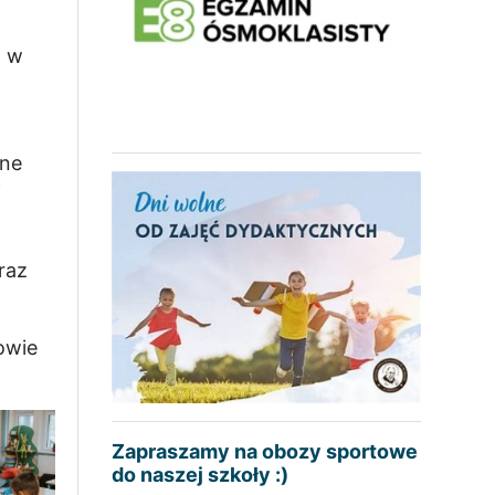
a w
zne
j
raz
iowie
Zapraszamy na obozy sportowe
do naszej szkoły :)