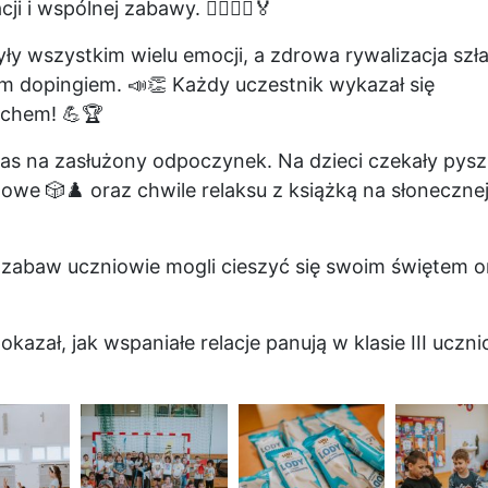
i i wspólnej zabawy. 🏃‍♀️🏃‍♂️🏅
zyły wszystkim wielu emocji, a zdrowa rywalizacja szł
 dopingiem. 📣👏 Każdy uczestnik wykazał się
uchem! 💪🏆
as na zasłużony odpoczynek. Na dzieci czekały pys
zowe 🎲♟️ oraz chwile relaksu z książką na słoneczne
zabaw uczniowie mogli cieszyć się swoim świętem o
kazał, jak wspaniałe relacje panują w klasie III uczn