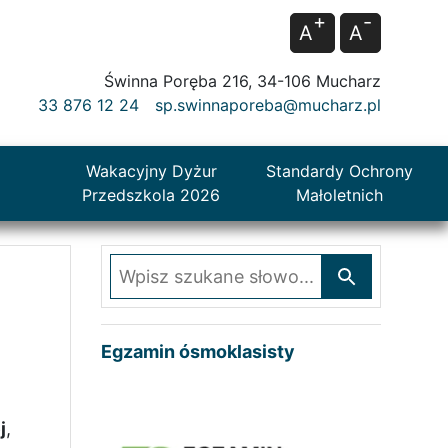
+
-
A
A
Świnna Poręba 216, 34-106 Mucharz
33 876 12 24
sp.swinnaporeba@mucharz.pl
Wakacyjny Dyżur
Standardy Ochrony
Przedszkola 2026
Małoletnich
Wpisz szukane słowo
Egzamin ósmoklasisty
j
,