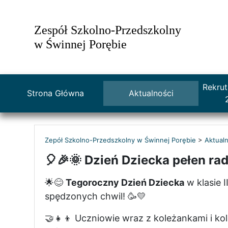
Zespół Szkolno-Przedszkolny
w Świnnej Porębie
Rekrut
Strona Główna
Aktualności
Zepół Szkolno-Przedszkolny w Świnnej Porębie
>
Aktualn
🎈🎉🌞 Dzień Dziecka pełen rado
🌟😊
Tegoroczny Dzień Dziecka
w klasie I
spędzonych chwil! 🥳💛
🤝👧👦 Uczniowie wraz z koleżankami i kol