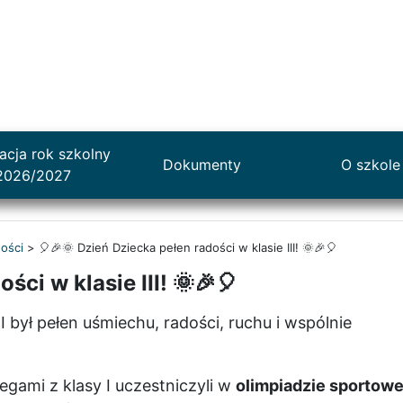
acja rok szkolny
Dokumenty
O szkole
2026/2027
ości
>
🎈🎉🌞 Dzień Dziecka pełen radości w klasie III! 🌞🎉🎈
ści w klasie III! 🌞🎉🎈
II był pełen uśmiechu, radości, ruchu i wspólnie
egami z klasy I uczestniczyli w
olimpiadzie sportowe