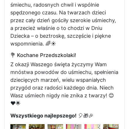
śmiechu, radosnych chwil i wspólnie
spędzonego czasu. Na twarzach dzieci
przez cały dzień gościły szerokie uśmiechy,
a przecież właśnie o to chodzi w Dniu
Dziecka – o beztroskę, szczęście i piękne
wspomnienia. 🌈☀️
💐 Kochane Przedszkolaki!
Z okazji Waszego święta życzymy Wam
mnóstwa powodów do uśmiechu, spełnienia
dziecięcych marzeń, wielu wspaniałych
przygód oraz radości każdego dnia. Niech
Wasz uśmiech nigdy nie znika z twarzy! 😊
❤️🌟
Wszystkiego najlepszego!
🎈🎁🎉