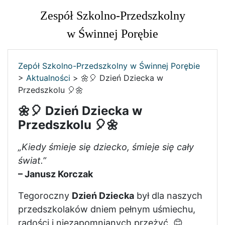
Zespół Szkolno-Przedszkolny
w Świnnej Porębie
Zepół Szkolno-Przedszkolny w Świnnej Porębie
>
Aktualności
>
🌼🎈 Dzień Dziecka w
Przedszkolu 🎈🌼
🌼🎈 Dzień Dziecka w
Przedszkolu 🎈🌼
„Kiedy śmieje się dziecko, śmieje się cały
świat.”
– Janusz Korczak
Tegoroczny
Dzień Dziecka
był dla naszych
przedszkolaków dniem pełnym uśmiechu,
radości i niezapomnianych przeżyć. 😊