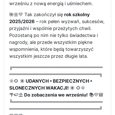
wrześniu z nową energią i uśmiechem.
🌺🌼💛 Tak zakończył się
rok szkolny
2025/2026
– rok pełen wyzwań, sukcesów,
przyjaźni i wspólnie przeżytych chwil.
Pozostaną po nim nie tylko świadectwa i
nagrody, ale przede wszystkim piękne
wspomnienia, które będą towarzyszyć
wszystkim jeszcze przez długie lata.
╔═══════════════════════════
═══════════════════════════╗
🌞🌻
☀️ UDANYCH • BEZPIECZNYCH •
SŁONECZNYCH WAKACJI! ☀️
🌻🌞
🌴🍉⛱️
Do zobaczenia we wrześniu!
📚💛🎒
╚═══════════════════════════
═══════════════════════════╝