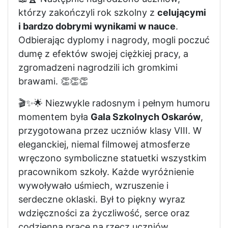
którzy zakończyli rok szkolny z
celującymi
i bardzo dobrymi wynikami w nauce
.
Odbierając dyplomy i nagrody, mogli poczuć
dumę z efektów swojej ciężkiej pracy, a
zgromadzeni nagrodzili ich gromkimi
brawami. 👏👏👏
🎬✨🌟 Niezwykle radosnym i pełnym humoru
momentem była
Gala Szkolnych Oskarów
,
przygotowana przez uczniów klasy VIII. W
eleganckiej, niemal filmowej atmosferze
wręczono symboliczne statuetki wszystkim
pracownikom szkoły. Każde wyróżnienie
wywoływało uśmiech, wzruszenie i
serdeczne oklaski. Był to piękny wyraz
wdzięczności za życzliwość, serce oraz
codzienną pracę na rzecz uczniów.