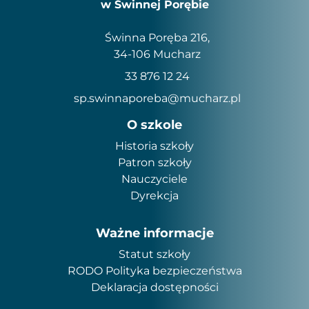
w Świnnej Porębie
Świnna Poręba 216,
34-106 Mucharz
33 876 12 24
sp.swinnaporeba@mucharz.pl
O szkole
Historia szkoły
Patron szkoły
Nauczyciele
Dyrekcja
Ważne informacje
Statut szkoły
RODO Polityka bezpieczeństwa
Deklaracja dostępności