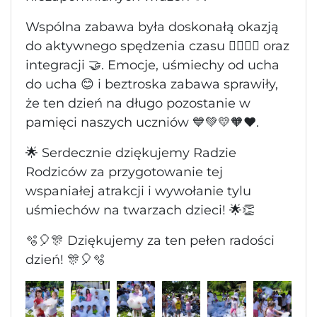
Wspólna zabawa była doskonałą okazją
do aktywnego spędzenia czasu 🏃‍♀️🏃‍♂️ oraz
integracji 🤝. Emocje, uśmiechy od ucha
do ucha 😊 i beztroska zabawa sprawiły,
że ten dzień na długo pozostanie w
pamięci naszych uczniów 💙💚💛🧡❤️.
🌟 Serdecznie dziękujemy Radzie
Rodziców za przygotowanie tej
wspaniałej atrakcji i wywołanie tylu
uśmiechów na twarzach dzieci! 🌟👏
🫧🎈🎊 Dziękujemy za ten pełen radości
dzień! 🎊🎈🫧