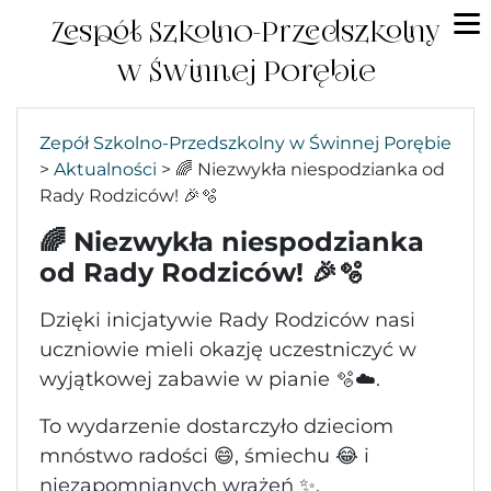
Zespół Szkolno-Przedszkolny
w Świnnej Porębie
Zepół Szkolno-Przedszkolny w Świnnej Porębie
>
Aktualności
>
🌈 Niezwykła niespodzianka od
Rady Rodziców! 🎉🫧
🌈 Niezwykła niespodzianka
od Rady Rodziców! 🎉🫧
Dzięki inicjatywie Rady Rodziców nasi
uczniowie mieli okazję uczestniczyć w
wyjątkowej zabawie w pianie 🫧☁️.
To wydarzenie dostarczyło dzieciom
mnóstwo radości 😄, śmiechu 😂 i
niezapomnianych wrażeń ✨.